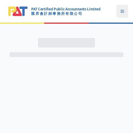
PAT Certified Public Accountants Limited
Open
匯 昇 會 計 師 事 務 所 有 限 公 司
PAT CERTIFIED PUBLIC ACCOUNTANTS LIMITED