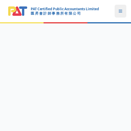
PAT Certified Public Accountants Limited
Open
匯 昇 會 計 師 事 務 所 有 限 公 司
PAT CERTIFIED PUBLIC ACCOUNTANTS LIMITED