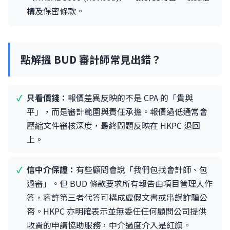
構及保密條款。
點解搵 BUD 審計師常見出錯？
只看價錢：
報價差異反映的不是 CPA 的「貴與
平」，而是審計範圍與責任承擔。報價過低通常會
壓縮文件審核深度，最終問題反映在 HKPC 退回
上。
信中介保證：
有些顧問會說「我們包找會計師、包
過審」。但 BUD 條款要求所有報告由項目管理人作
答，容許第三者代答可構成虛假文書或串謀詐騙公
帑。HKPC 亦明確表示並無委任任何顧問公司提供
收費的申請協助服務，中介過度介入是紅旗。