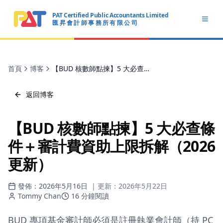
PAT Certified Public Accountants Limited
Open
匯 昇 會 計 師 事 務 所 有 限 公 司
PAT CERTIFIED PUBLIC ACCOUNTANTS LIMITED
首頁
博客
【BUD 核數師點揀】5 大必查條件＋審計費資助上限拆解（2026 更新）
返回博客
【BUD 核數師點揀】5 大必查條
件＋審計費資助上限拆解（2026
更新）
發佈：
2026年5月16日
| 更新：
2026年5月22日
Tommy Chan
16
分鐘閱讀
BUD 專項基金審計師必須是註冊執業會計師（持 PC