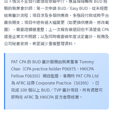
以下情況不宜自行處理或依賴中介，應直接接觸有 BUD 經
驗的執業會計師：第一次申請 BUD／Easy BUD、從未經歷
結案審計流程；項目涉及多個供應商、多階段付款或跨平台
廣告開支；項目中途有過大幅變更（如更換供應商、修改範
圍），需要證據鏈重整；上一次報告被退回但不清楚是 CPA
還是企業文件問題；以及同時需要做年度法定審計、稅務及
公司秘書安排，希望減少重複整理資料。
PAT CPA 的 BUD 審計服務由執業董事 Tommy
Chan（CPA practice holder P06975、HKICPA
Fellow F08355）親自監督，事務所 PAT CPA Ltd
為 AFRC 註冊 Corporate Practice（S0395），已
完成 100 個以上 BUD／TVP 審計項目。所有資歷可
即時在 AFRC 及 HKICPA 官方查冊核實。