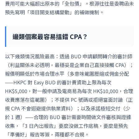
費用可能大幅超出原本的「全包價」。根源往往是委聘函未
預先寫明「項目開支結構變動」的補做機制。
邊類個案最容易搵錯 CPA？
以下幾類情況風險最高：透過 BUD 申請顧問轉介的審計師
（利益關係未必透明，最穩妥是企業自己直接接觸 CPA）；
報價明顯低於市場合理水平（多意味範圍壓縮或佣金分配
——HKPC 對 Easy BUD 的審計費資助上限為每次
HK$5,000，對一般申請及電商易為每次 HK$10,000，合理
收費應落在這範圍）；不提供 PC 號碼或拒絕當面討論（正
規 CPA 不會迴避提供執業資料）；以及承諾極短交付（少
於 1 週）——合理的 BUD 審計需要時間做文件審核與證據
收集，「3 日內出報告」要麼沒做工作底稿，要麼是預先
「準備好」報告等簽，兩種都不合規。