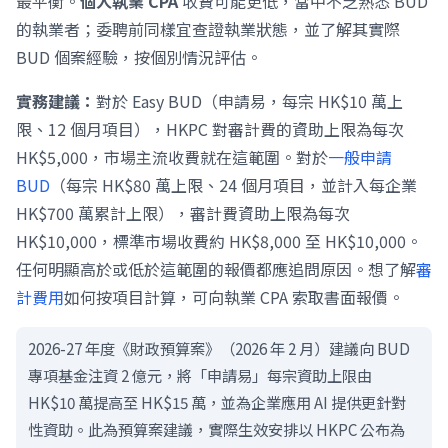
最平衡。
個人執業 CPA
收費可能更低，當中不乏熟悉 BUD
的執業者；委聘前同樣宜查證執業狀態，並了解其實際
BUD 個案經驗，按個別情況評估。
實務建議：
對於 Easy BUD（申請易，每宗 HK$10 萬上
限、12 個月項目），HKPC 對審計費的資助上限為每次
HK$5,000，市場主流收費就在這範圍。對於
一般申請
BUD
（每宗 HK$80 萬上限、24 個月項目，並計入每企業
HK$700 萬累計上限），審計費資助上限為每次
HK$10,000，標準市場收費約 HK$8,000 至 HK$10,000。
任何明顯高於或低於這範圍的報價都應追問原因。想了解
審
計費用
如何按項目計算，可向執業 CPA 索取書面報價。
2026-27 年度《財政預算案》（2026 年 2 月）建議向 BUD
專項基金注資 2 億元，將「申請易」每宗資助上限由
HK$10 萬提高至 HK$15 萬，並為企業應用 AI 提供更針對
性資助。此為預算案建議，實際生效安排以 HKPC 公布為