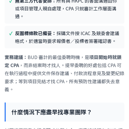
無第三方代答安排：
所有與 HKPC 的書面溝通由你
或項目管理人親自處理，CPA 只就審計工作層面溝
通。
反圍標條款已備妥：
採購文件按 ICAC 及競委會建議
格式，於適當時要求報價者／投標者簽署確認書。
實務建議：
BUD 審計的最佳委聘時機，是
項目開始時就鎖
定 CPA
，而非結案時才找人。提早委聘的好處包括 CPA 可
在執行過程中提供文件保存建議、付款流程意見及變更紀錄
要求；等到項目完結才找 CPA，所有預防性建議都失去意
義。
什麼情況下應盡早找專業團隊？