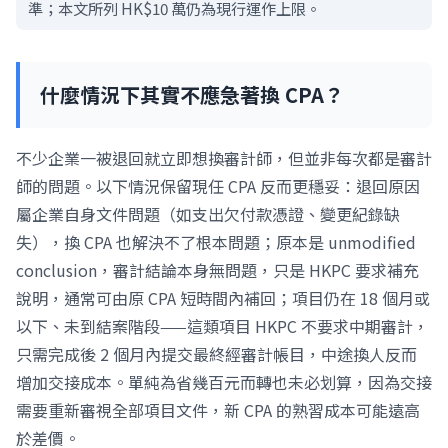
準；本文所列 HK$10 萬仍為現行運作上限。
什麼情況下其實不應急著換 CPA？
不少企業一被退回就立即想換審計師，但並非每次都是審計
師的問題。以下情況保留現任 CPA 反而更穩妥：退回原因
屬企業自身文件問題（如支出欠付款憑證、變更紀錄缺
失），換 CPA 也解決不了根本問題；原本是 unmodified
conclusion，審計結論本身無問題，只是 HKPC 要求補充
說明，通常可由原 CPA 短時間內補回；項目仍在 18 個月或
以下、未到結案階段——這類項目 HKPC 不要求中期審計，
只需完成後 2 個月內提交最終經審計帳目，中途換人反而
增加交接成本。單純為省幾百元而轉也未必划算，因為交接
需要重新審視全部項目文件，新 CPA 的熟習成本可能遠高
於差價。