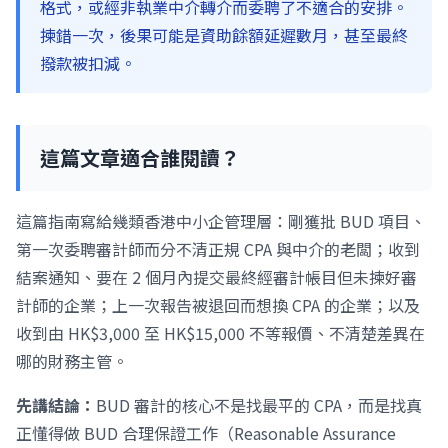
格式，或經非執業中介轉介而委聘了不適合的安排。
揀錯一次，後果可能是資助餘額延遲數月，甚至最終
撥款被扣減。
這篇文章適合誰閱讀？
這篇指南寫給幾類香港中小企管理層：剛獲批 BUD 項目、
第一次委聘審計師而分不清正規 CPA 與中介的老闆；收到
結案通知、要在 2 個月內提交最終經審計帳目但未揀好審
計師的企業；上一次報告被退回而想換 CPA 的企業；以及
收到由 HK$3,000 至 HK$15,000 不等報價、不清楚差異在
哪的財務主管。
先講結論：
BUD 審計的核心不是找最平的 CPA，而是找真
正懂得做 BUD 合理保證工作（Reasonable Assurance