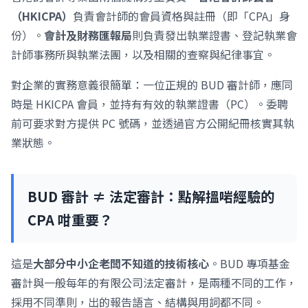
（HKICPA）
負責會計師的會員資格與註冊（即「CPA」身
份）。
會計及財務匯報局
則負責發出執業證書、登記執業會
計師事務所與執業法團，以及相關的查察與紀律事宜。
對企業的實務意義很簡單：一位正規的 BUD 審計師，應同
時是 HKICPA 會員，並持有有效的執業證書（PC）。委聘
前可要求對方提供 PC 號碼，並透過官方公開紀冊核實其執
業狀態。
BUD 審計 ≠ 法定審計：點解搵啱經驗的
CPA 咁重要？
這是
大部分中小企老闆不知道的技術核心
。BUD 專項基金
審計與一般每年的有限公司法定審計，是兩種不同的工作，
採用不同準則，出的報告語言、結構與用詞都不同。