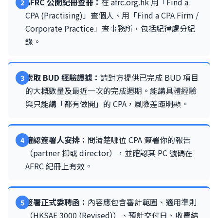
AFRC 公開紀冊查冊：
在 afrc.org.hk 用「Find a
CPA (Practising)」查個人、用「Find a CPA Firm /
Corporate Practice」查事務所，包括紀律處分紀
錄。
索取 BUD 經驗證據：
請對方提供已完成 BUD 項目
的大概數量及最近一次的完成週期。能講具體經驗
與只能講「都有做開」的 CPA，風險差距明顯。
確認簽署人安排：
問清楚哪位 CPA 簽署你的報告
（partner 抑或 director），並確認其 PC 號碼在
AFRC 紀冊上有效。
簽署正式委聘函：
內容應包含審計範圍、適用準則
（HKSAE 3000 (Revised)）、預計交付日、收費結