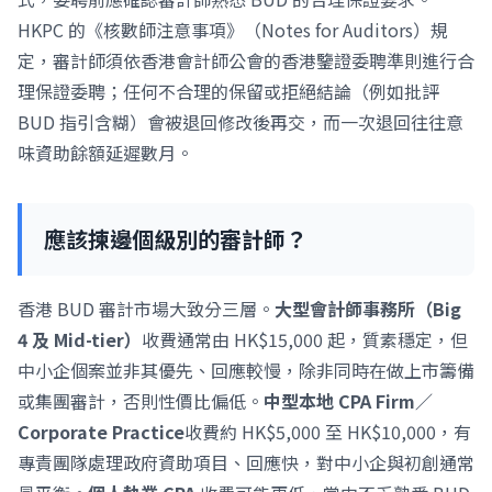
HKPC 的《核數師注意事項》（Notes for Auditors）規
定，審計師須依香港會計師公會的香港鑒證委聘準則進行合
理保證委聘；任何不合理的保留或拒絕結論（例如批評
BUD 指引含糊）會被退回修改後再交，而一次退回往往意
味資助餘額延遲數月。
應該揀邊個級別的審計師？
香港 BUD 審計市場大致分三層。
大型會計師事務所（Big
4 及 Mid-tier）
收費通常由 HK$15,000 起，質素穩定，但
中小企個案並非其優先、回應較慢，除非同時在做上市籌備
或集團審計，否則性價比偏低。
中型本地 CPA Firm／
Corporate Practice
收費約 HK$5,000 至 HK$10,000，有
專責團隊處理政府資助項目、回應快，對中小企與初創通常