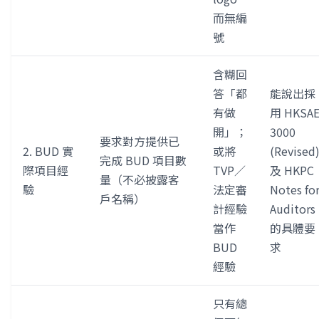
而無編
號
含糊回
答「都
能說出採
有做
用 HKSA
開」；
3000
要求對方提供已
2. BUD 實
或將
(Revised
完成 BUD 項目數
際項目經
TVP／
及 HKPC
量（不必披露客
驗
法定審
Notes fo
戶名稱）
計經驗
Auditors
當作
的具體要
BUD
求
經驗
只有總