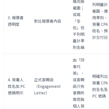
價而無
列明審計
範圍；
範圍、適
或寫
3. 報價書
用準則、
對比報價書內容
「全
透明度
簽署 CPA
包」但
姓名、預
不列明
計交付日
審計準
則名稱
由「同
事代
簽」、
明確列出
4. 簽署人
正式委聘函
或委聘
簽署 CPA
姓名加 PC
（Engagement
函只有
的全名及
號碼明示
Letter）
事務所
PC 號碼
章而無
個人簽