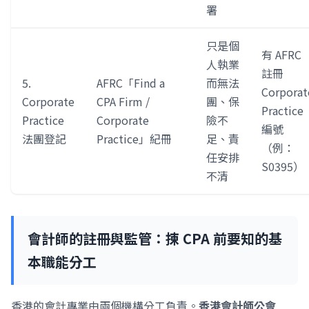
署
只是個
有 AFRC
人執業
註冊
5.
AFRC「Find a
而無法
Corporat
Corporate
CPA Firm /
團、保
Practice
Practice
Corporate
險不
編號
法團登記
Practice」紀冊
足、責
（例：
任安排
S0395）
不清
會計師的註冊與監管：揀 CPA 前要知的基
本職能分工
香港的會計專業由兩個機構分工負責。
香港會計師公會