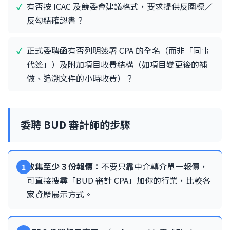
有否按 ICAC 及競委會建議格式，要求提供反圍標／
反勾結確認書？
正式委聘函有否列明簽署 CPA 的全名（而非「同事
代簽」）及附加項目收費結構（如項目變更後的補
做、追溯文件的小時收費）？
委聘 BUD 審計師的步驟
收集至少 3 份報價：
不要只靠中介轉介單一報價，
可直接搜尋「BUD 審計 CPA」加你的行業，比較各
家資歷展示方式。