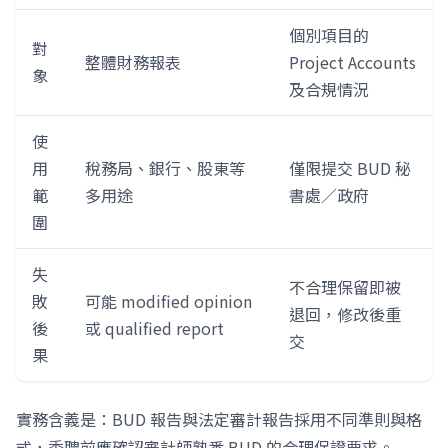
個別項目的
對
整體財務報表
Project Accounts
象
及合規情況
使
用
稅務局、銀行、股東等
僅限提交 BUD 秘
範
多用途
書處／政府
圍
失
不合理保留即被
敗
可能 modified opinion
退回，修改後重
後
或 qualified report
交
果
實務含義是：BUD 報告與法定審計報告採用不同準則與格
式，委聘前應確認審計師熟悉 BUD 的合理保證要求。