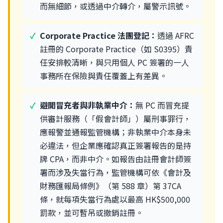
而無細節，或透過中介轉介，屬警示訊號。
Corporate Practice 法團登記：
透過 AFRC
註冊的 Corporate Practice（如 S0395）責
任安排較清晰，與只用個人 PC 簽署的一人
事務所在保險與責任覆蓋上有差異。
避開冒充者與非執業中介：
無 PC 而冒充提
供審計服務（「假會計師」）屬刑事罪行，
應報警並通報監管機構；非執業中介本身未
必違法，但企業應確認真正簽署報告的是持
牌 CPA，而非中介。如報告由註冊會計師簽
署而涉及失當行為，監管機構可依《會計及
財務匯報局條例》（第 588 章）第 37CA
條，就每項失當行為處以最高 HK$500,000
罰款，並可暫吊或撤銷註冊。