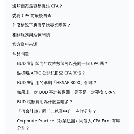
邊類個案最容易搵錯 CPA？
委聘 CPA 前最後自查
什麼情況下應盡早找專業團隊？
相關服務與延伸閱讀
官方資料來源
常見問題
BUD 審計師同年度核數師可以是同一個 CPA 嗎？
點樣喺 AFRC 公開紀冊查 CPA 真假？
BUD 審計用的準則「HKSAE 3000」係咩？
如果上一次 BUD 審計被退回，是不是一定要換 CPA？
BUD 核數費用為什麼差咁多？
「假會計師」同「非執業中介」有咩分別？
Corporate Practice（執業法團）同個人 CPA Firm 有咩
分別？