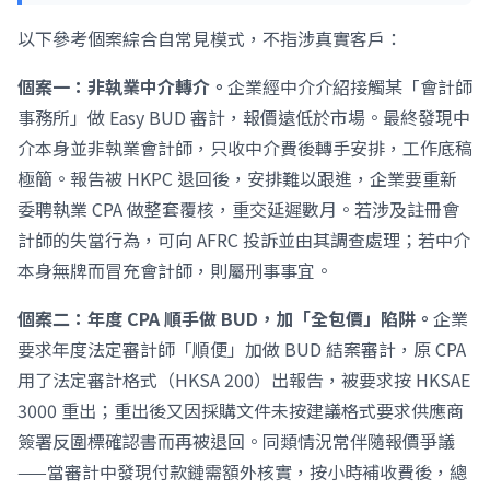
以下參考個案綜合自常見模式，不指涉真實客戶：
個案一：非執業中介轉介。
企業經中介介紹接觸某「會計師
事務所」做 Easy BUD 審計，報價遠低於市場。最終發現中
介本身並非執業會計師，只收中介費後轉手安排，工作底稿
極簡。報告被 HKPC 退回後，安排難以跟進，企業要重新
委聘執業 CPA 做整套覆核，重交延遲數月。若涉及註冊會
計師的失當行為，可向 AFRC 投訴並由其調查處理；若中介
本身無牌而冒充會計師，則屬刑事事宜。
個案二：年度 CPA 順手做 BUD，加「全包價」陷阱。
企業
要求年度法定審計師「順便」加做 BUD 結案審計，原 CPA
用了法定審計格式（HKSA 200）出報告，被要求按 HKSAE
3000 重出；重出後又因採購文件未按建議格式要求供應商
簽署反圍標確認書而再被退回。同類情況常伴隨報價爭議
——當審計中發現付款鏈需額外核實，按小時補收費後，總