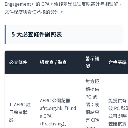
Engagement）的 CPA。價錢差異往往反映審計準則理解、
文件深度與責任承擔的分別。
5 大必查條件對照表
警示訊
必查條件
邊度查 / 點查
合格基準
號
對方拒
絕提供
PC 號
AFRC 公開紀冊
能提供有
1. AFRC 註
碼；或
afrc.org.hk「Find
效 PC 號
冊執業狀
網站只
a CPA
並可即時
態
有 CPA
(Practising)」
查冊核實
logo