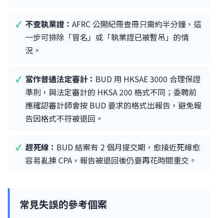
不查執業證：
AFRC 公開紀冊查冊只需約半分鐘，這
一步可排除「冒名」或「執業證已被暫吊」的情
況。
當作普通法定審計：
BUD 用 HKSAE 3000 合理保證
準則，與法定審計的 HKSA 200 格式不同；委聘前
應確認審計師會按 BUD 要求的格式出報告，避免報
告因格式不符被退回。
趕死線：
BUD 結案有 2 個月提交期，愈接近死線愈
容易亂揀 CPA，報告被退回後仍要再花時間重交。
常見失誤的參考個案