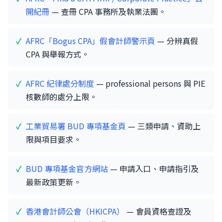
開紀冊
— 查冊 CPA 事務所及執業法團。
AFRC「Bogus CPA」假會計師警示頁
— 分辨真假
CPA 與舉報方式。
AFRC 紀律處分制度
— professional persons 與 PIE
核數師的處分上限。
工業貿易署 BUD 專項基金頁
— 三類申請、資助上
限與項目要求。
BUD 專項基金官方網站
— 申請入口、申請指引及
最新政策更新。
香港會計師公會（HKICPA）
— 會員資格查證及