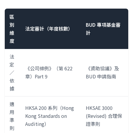
區
別
BUD 專項基金審
法定審計（年度核數）
維
計
度
法
定
《公司條例》（第 622
《資助協議》及
／
章）Part 9
BUD 申請指南
依
據
適
HKSA 200 系列（Hong
HKSAE 3000
用
Kong Standards on
(Revised) 合理保
準
Auditing）
證準則
則