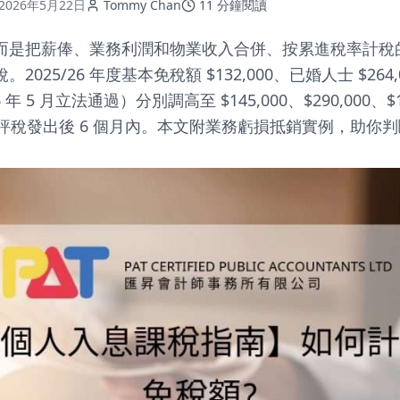
2026年5月22日
Tommy Chan
11
分鐘閱讀
而是把薪俸、業務利潤和物業收入合併、按累進稅率計稅
25/26 年度基本免稅額 $132,000、已婚人士 $264,0
26 年 5 月立法通過）分別調高至 $145,000、$290,000
為評稅發出後 6 個月內。本文附業務虧損抵銷實例，助你