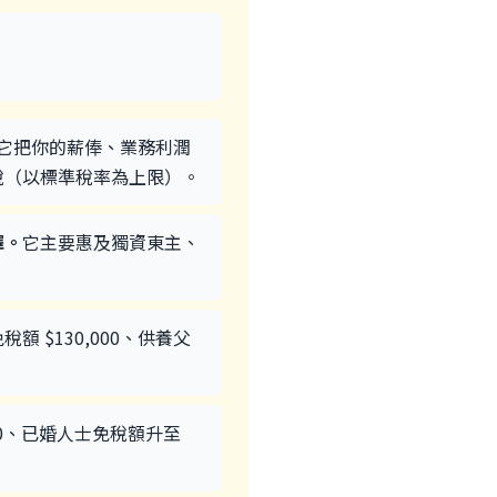
它把你的薪俸、業務利潤
稅（以標準稅率為上限）。
擇。
它主要惠及獨資東主、
稅額 $130,000、供養父
000、已婚人士免稅額升至