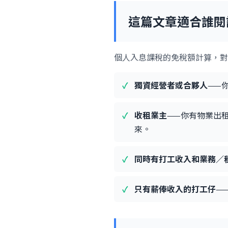
這篇文章適合誰閱
個人入息課稅的免稅額計算，對
獨資經營者或合夥人
——
收租業主
——你有物業出
來。
同時有打工收入和業務／
只有薪俸收入的打工仔
—