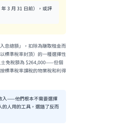
 年 3 月 31 日前），或評
入息總額」，扣除為賺取租金而
以標準稅率封頂）的一種選擇性
免稅額為 $264,000——但個
按標準稅率課稅的物業稅和利得
俸收入——他們根本不需要選擇
入的人用的工具，選錯了反而