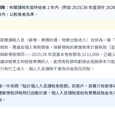
期限
：有關課稅年度終結後 2 年內（例如 2025/26 年度須在 2028
個月內，以較後者為準。
部應課稅入息（薪俸、業務利潤、物業出租收入）合併為一筆「
捐款，再減去個人免稅額後，按薪俸稅的累進稅率計算稅款（並
稅相同——2025/26 年度基本免稅額為 $132,000，已婚人士
讓收租業主和經營業務的人，能用免稅額和虧損去抵銷原本只能
只有打工收入，個人入息課稅不會為你省到任何稅。
是：超過一半來問「點計個人入息課稅免稅額」的客戶，其實只有薪
通薪俸稅評稅時已自動計算。個人入息課稅是給有業務或租金收
稅。