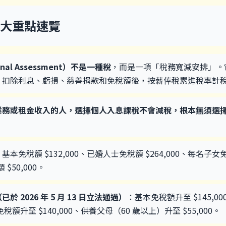
 大重點速覽
al Assessment）不是一種稅
，而是一項「稅務寬減安排」。
，扣除利息、虧損、慈善捐款和免稅額後，按薪俸稅累進稅率計
業務或租金收入的人，選擇個人入息課稅不會減稅，根本無須選
基本免稅額 $132,000、已婚人士免稅額 $264,000、每名子女免
$50,000。
已於 2026 年 5 月 13 日立法通過）
：基本免稅額升至 $145,
免稅額升至 $140,000、供養父母（60 歲以上）升至 $55,000。