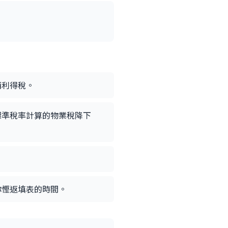
銷利得稅。
標準稅率計算的物業稅降下
你慳返填表的時間。