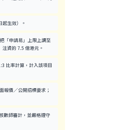
4 日起生效）。
），並把「申請易」上限上調至
注資的 7.5 億港元。
1:3 比率計算，計入該項目
港元）對應書面報價／公開招標要求；
業核數師審計，並嚴格遵守