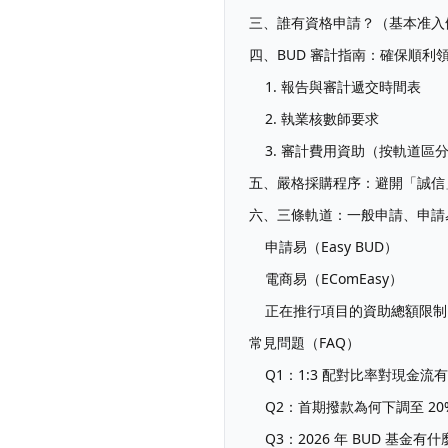
三、誰有資格申請？（基本准入
四、BUD 審計指南：確保順利
1. 報告與審計遞交時間表
2. 執業核數師要求
3. 審計費用資助（按軌道區
五、嚴格採購程序：避開「誠信
六、三條軌道：一般申請、申請
申請易（Easy BUD）
電商易（EComEasy）
正在推行項目的資助總額限制
常見問題（FAQ）
Q1：1:3 配對比率對現金流
Q2：首期撥款為何下調至 2
Q3：2026 年 BUD 基金