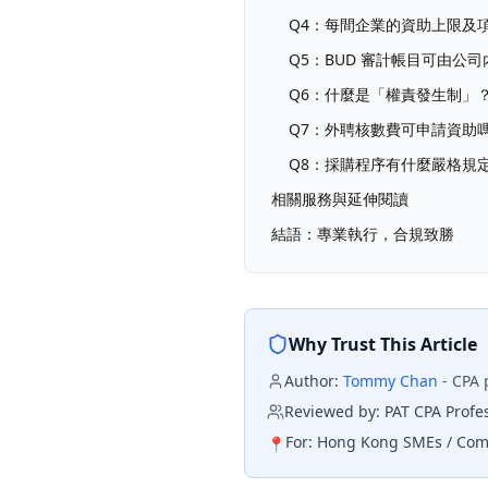
Q4：每間企業的資助上限及
Q5：BUD 審計帳目可由公
Q6：什麼是「權責發生制」
Q7：外聘核數費可申請資助
Q8：採購程序有什麼嚴格規
相關服務與延伸閱讀
結語：專業執行，合規致勝
Why Trust This Article
Author:
Tommy Chan
-
CPA 
Reviewed by:
PAT CPA Profe
For:
Hong Kong SMEs / Comp
📍