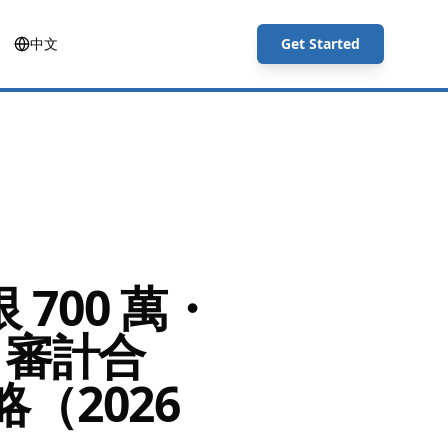
中文
Get Started
 700 萬・
萬：審計合
（2026