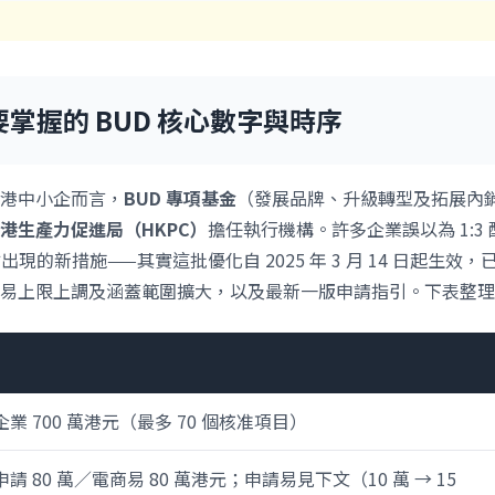
要掌握的 BUD 核心數字與時序
港中小企而言，
BUD 專項基金
（發展品牌、升級轉型及拓展內
港生產力促進局（HKPC）
擔任執行機構。許多企業誤以為 1:3
年才出現的新措施——其實這批優化自 2025 年 3 月 14 日起生效
易上限上調及涵蓋範圍擴大，以及最新一版申請指引。下表整理
業 700 萬港元（最多 70 個核准項目）
請 80 萬／電商易 80 萬港元；申請易見下文（10 萬 → 15