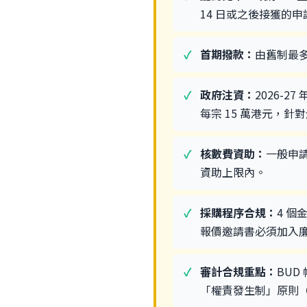
14 日或之後接獲的申
首期撥款：
由舊制最多 
政府注資：
2026-
每宗 15 萬港元，針對
核數費資助：
一般申請
資助上限內。
採購程序合規：
4 個金
報價邀請書必須加入
審計合規重點：
BUD
「權責發生制」原則