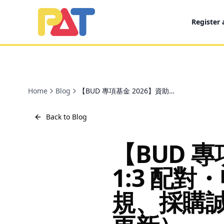
Register
PAT CERTIFIED PUBLIC ACCOUNTANTS LIMITED
Home
Blog
【BUD 專項基金 2026】資助上限 700 萬・1:3 配對・申請易 10 萬→15 萬：審計合規、採購誠信條款與三軌道全攻略（2026 更新）
Back to Blog
【BUD 專
1:3 配對
規、採購誠