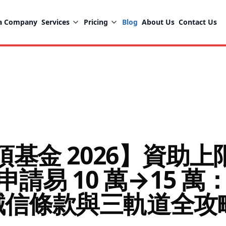
 a Company
Services
Pricing
Blog
About Us
Contact Us
項基金 2026】資助上限
・申請易 10 萬→15 
信條款與三軌道全攻略