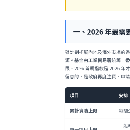
一、2026 年最需
對計劃拓展內地及海外市場的香
源。基金由
工業貿易署
統籌，
香
限、20% 首期撥款是 2026 
留意的，是政府再度注資、申請
項目
安排
累計資助上限
每間企
一般申
單一項目上限